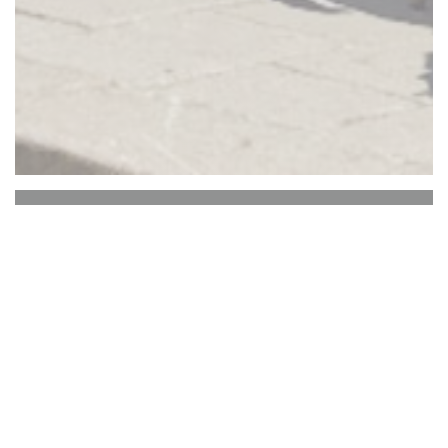
Bistrot Cocagne
Bistrokeuken tijdens de lunch en counterkeuken
in de avond.
Lokaal, huisgemaakt en seizoensgebonden
Levende wijnen / Ambachtelijk bier
Drinken, eten en plezier hebben