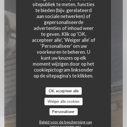
sitepubliek te meten, functies
te bieden (bijv. gerelateerd
Bistrot Cocagne
aan sociale netwerken) of
gepersonaliseerde
advertenties of inhoud weer
KROEG
|
RENNES
te geven. Klik op 'OK,
accepteer alle', 'Weiger alle' of
'Personaliseer' om uw
RESERVEER EEN TAFEL
voorkeuren te beheren. U
kunt uw keuzes op elk
moment wijzigen door op het
cookiepictogram linksonder
op de sitepagina's te klikken.
OK, accepteer alle
Weiger alle cookies
Personaliseer
Beleid voor de bescherming van
persoonsgegevens