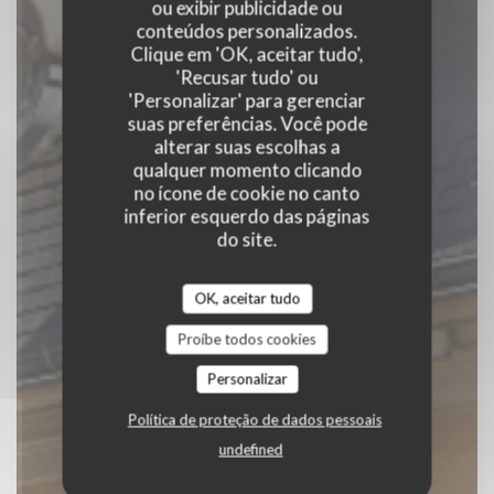
Bistrot Cocagne
ou exibir publicidade ou
conteúdos personalizados.
Clique em 'OK, aceitar tudo',
|
RENNES
'Recusar tudo' ou
'Personalizar' para gerenciar
RESERVAR UMA MESA
suas preferências. Você pode
alterar suas escolhas a
qualquer momento clicando
no ícone de cookie no canto
inferior esquerdo das páginas
do site.
OK, aceitar tudo
Proíbe todos cookies
Personalizar
Política de proteção de dados pessoais
undefined