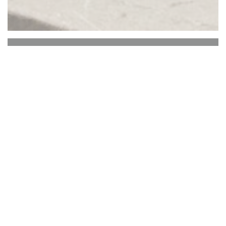
Bistrot Cocagne
Cozinha de bistrô no almoço e cozinha de balcão
à noite.
Local, caseiro e sazonal
Vinhos vivos / Cerveja artesanal
Para beber, comer, se divertir