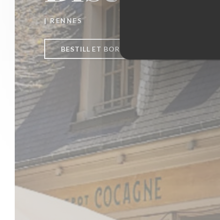
|
RENNES
BESTILL ET BORD