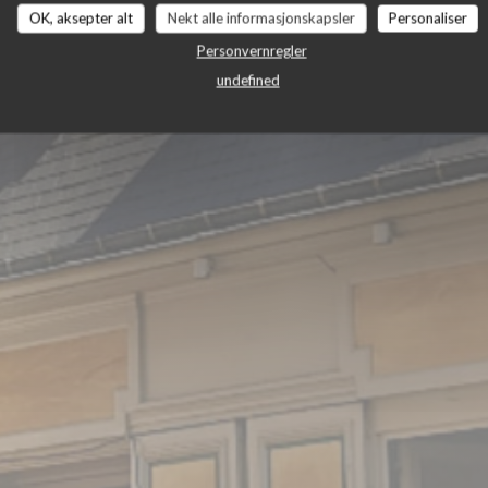
OK, aksepter alt
Nekt alle informasjonskapsler
Personaliser
Personvernregler
undefined