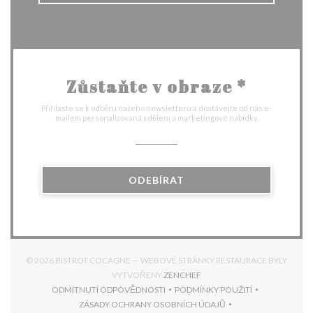
Zůstaňte v obraze
*
Přihlaste se k odběru našeho newsletteru a dostávejte od nás e-
mailem personalizovaná sdělení a marketingové nabídky.
ODEBÍRAT
© 2026 BISTROT COCAGNE — WEBOVÉ STRÁNKY RESTAURACE BYLY
((OTEVŘE SE V NOVÉM OKNĚ
VYTVOŘENY
ZENCHEF
ODMÍTNUTÍ ODPOVĚDNOSTI
PODMÍNKY POUŽITÍ
((OTEVŘE SE V NOVÉM OKNĚ))
((OTEVŘE SE V NOVÉM 
ZÁSADY OCHRANY OSOBNÍCH ÚDAJŮ
((OTEVŘE SE V NOVÉM OKNĚ))