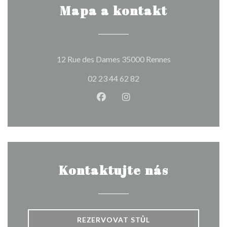
Mapa a kontakt
((otevře se v no
12 Rue des Dames 35000 Rennes
02 23 44 62 82
Facebook ((otevře se v novém o
Instagram ((otevře se v n
Kontaktujte nás
REZERVOVAT STŮL