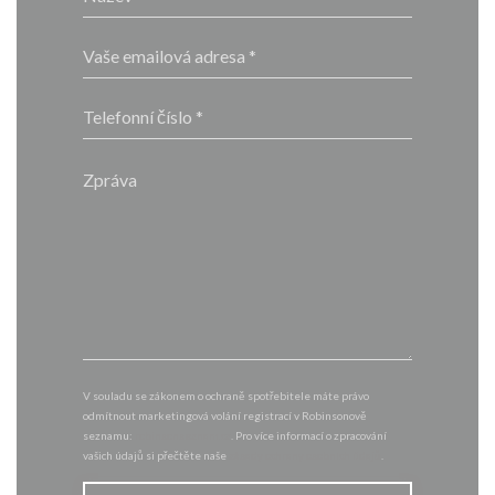
V souladu se zákonem o ochraně spotřebitele máte právo
odmítnout marketingová volání registrací v Robinsonově
seznamu:
robinsonseznam.cz
. Pro více informací o zpracování
vašich údajů si přečtěte naše
zásady ochrany osobních údajů
.