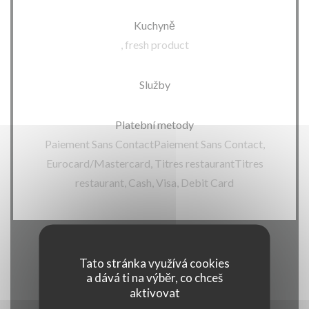
Kuchyně
, fresh product
Služby
Platební metody
Paiement Sans ContactPaiement Sans Contact,
Eurocard/Mastercard, Titres restaurantTitres
restaurant, Cash, Visa, Debit Card
Otevírací hodiny
Tato stránka využívá cookies
a dává ti na výběr, co chceš
aktivovat