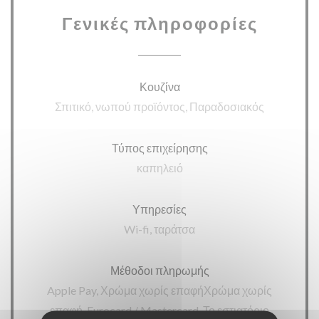
Γενικές πληροφορίες
Κουζίνα
Σπιτικό, νωπού προϊόντος, Παραδοσιακός
Τύπος επιχείρησης
καπηλειό
Υπηρεσίες
Wi-fi, ταράτσα
Μέθοδοι πληρωμής
Apple Pay, Χρώμα χωρίς επαφήΧρώμα χωρίς
επαφή, Eurocard / Mastercard, Το εστιατόριο