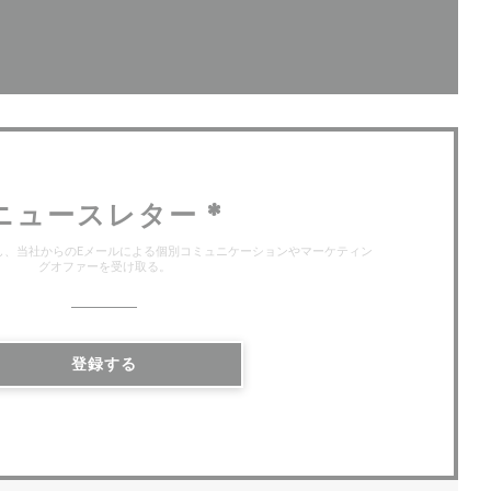
で開きます))
ィンドウで開きます))
ニュースレター
*
し、当社からのEメールによる個別コミュニケーションやマーケティン
グオファーを受け取る。
登録する