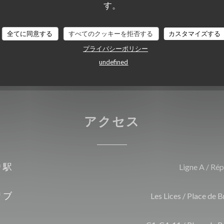
ーロカード /マスターカ
す。
リデーバウチャー, カルトブ
全てに同意する
すべてのクッキーを拒否する
カスタマイズする
プライバシーポリシー
undefined
アクセス
り駅
Ligne A / Ré
リブ
Les Lices / Place de 