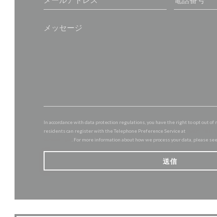
In accordance with data protection regulations, you have the right to opt out 
residents can register with the Telephone Preference Service at
tpsonline.org
donotcall.gov
. For more information about how we process your data, please se