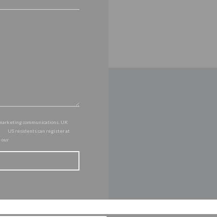
of marketing communications. UK
.uk
. US residents can register at
e our
privacy policy
.