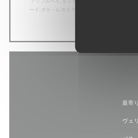
アップルペイ, タッチ決済 クレジットカード, ユ
ード, チケ・レストラン (食券) , 現金, ビザ, ホ
ルー
最寄
ヴェ