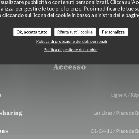
ard, Titoli Restaurant,
sualizzare pubblicità o contenuti personalizzati. Clicca su 'Acc
alizza' per gestire le tue preferenze. Puoi modificare le tue sc
ncomat
liccando sull'icona del cookie in basso a sinistra delle pagine
Ok, accetta tutto
Rifiuta tutti i cookie
Personalizza
Politica di protezione dei dati personali
Politica di gestione dei cookie
Accesso
o
Ligne A / Ré
-sharing
Les Lices / Place de 
bus
C1-C4-11 / Place de B