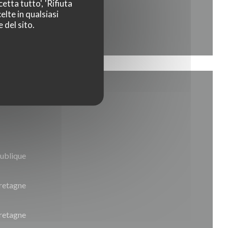
etta tutto', 'Rifiuta
elte in qualsiasi
 del sito.
publique
Bretagne
retagne