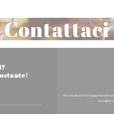
Contattaci
i?
tostante!
Per visualizzare la mappa interattiva
raccogliere 