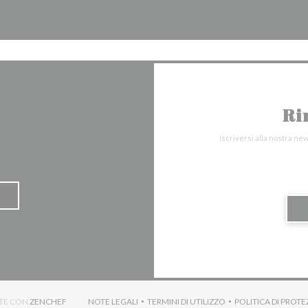
Ri
Iscriversi alla nostra ne
((APRE UNA NUOVA FINESTRA))
NTE CON
ZENCHEF
NOTE LEGALI
TERMINI DI UTILIZZO
POLITICA DI PROTE
((APRE UNA NUOVA FINESTRA))
((APRE UNA NUOVA FINESTRA)