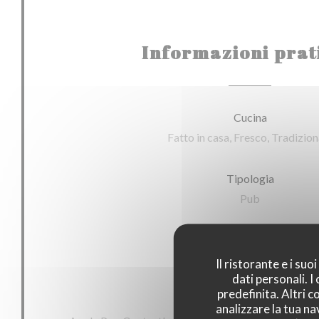
Informazioni prat
Cucina
Fatto in casa, Fresco, Tradizion
Tipologia
Pub
Servizi
Wifi, Terrazzo
Il ristorante e i su
dati personali. 
predefinita. Altri 
Metodo di pagamento
analizzare la tua na