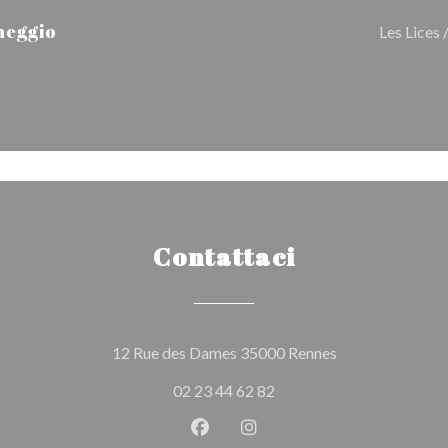
heggio
Les Lices 
Contattaci
((apre una nuova 
12 Rue des Dames 35000 Rennes
02 23 44 62 82
Facebook ((apre una nuova fines
Instagram ((apre una nuov