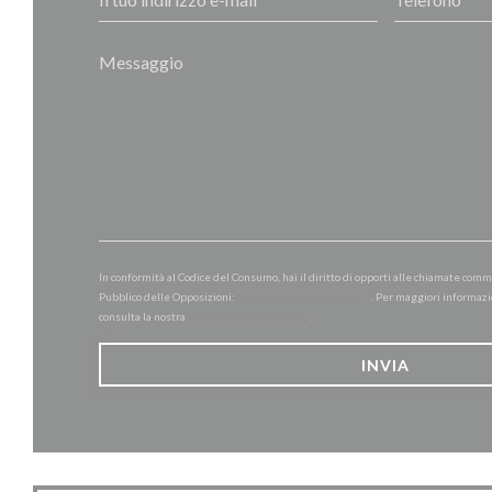
In conformità al Codice del Consumo, hai il diritto di opporti alle chiamate comm
Pubblico delle Opposizioni:
registrodelleopposizioni.it
. Per maggiori informazi
consulta la nostra
informativa sulla privacy
.