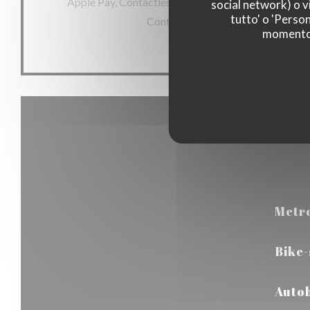
Apple Pay, Contactless Payment, Eurocard / Masterc
social network) o vi
tutto' o 'Person
Contanti, Visa, Buoni vacanza, Ba
momento c
Metr
Bike
Auto