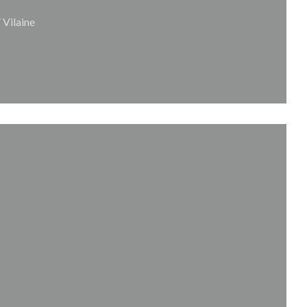
/ Vilaine
finestra))
tra))
a finestra))