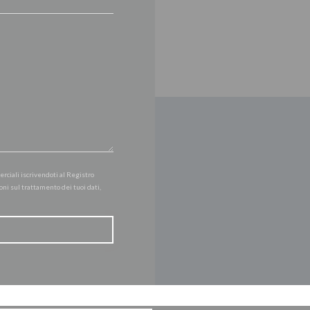
erciali iscrivendoti al Registro
oni sul trattamento dei tuoi dati,