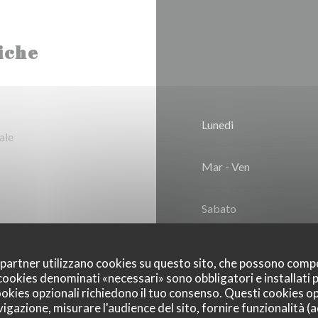
iche
Lunedi
ale
Mar
-
Ven
Sabato
Domenica
oi partner utilizzano cookies su questo sito, che possono comp
I cookies denominati «necessari» sono obbligatori e installati
cookies opzionali richiedono il tuo consenso. Questi cookies o
vigazione, misurare l'audience del sito, fornire funzionalità (